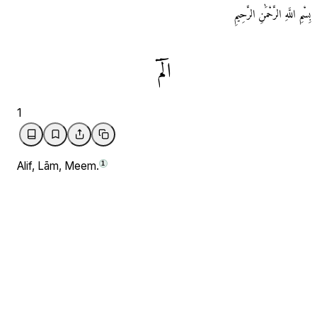
بِسْمِ اللَّهِ الرَّحْمَٰنِ الرَّحِيمِ
الٓمٓ
1
Alif, Lām, Meem.
1